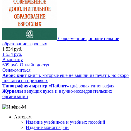
Современное дополнительное
образование взрослых
1 534
руб.
1 534
руб.
В корзину
609
руб.
Онлайн доступ
Ознакомиться
Анонс книг
книги, которые еще не вышли из печати, но скоро
появятся на прилавках
Типография-партнер «Паблит»
цифровая типография
Журналы
ведущих вузов и научно-исследовательских
организаций
Авторам
Издание учебников и учебных пособий
Издание монографий