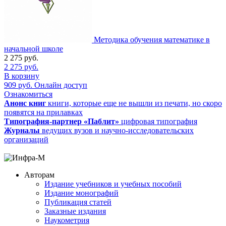
Методика обучения математике в
начальной школе
2 275
руб.
2 275
руб.
В корзину
909
руб.
Онлайн доступ
Ознакомиться
Анонс книг
книги, которые еще не вышли из печати, но скоро
появятся на прилавках
Типография-партнер «Паблит»
цифровая типография
Журналы
ведущих вузов и научно-исследовательских
организаций
Авторам
Издание учебников и учебных пособий
Издание монографий
Публикация статей
Заказные издания
Наукометрия