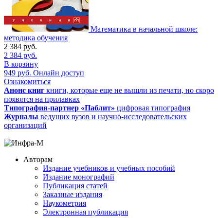
Математика в начальной школе:
методика обучения
2 384
руб.
2 384
руб.
В корзину
949
руб.
Онлайн доступ
Ознакомиться
Анонс книг
книги, которые еще не вышли из печати, но скоро
появятся на прилавках
Типография-партнер «Паблит»
цифровая типография
Журналы
ведущих вузов и научно-исследовательских
организаций
Авторам
Издание учебников и учебных пособий
Издание монографий
Публикация статей
Заказные издания
Наукометрия
Электронная публикация