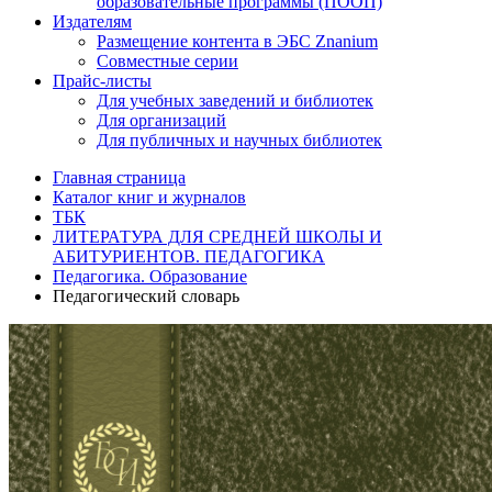
образовательные программы (ПООП)
Издателям
Размещение контента в ЭБС Znanium
Совместные серии
Прайс-листы
Для учебных заведений и библиотек
Для организаций
Для публичных и научных библиотек
Главная страница
Каталог книг и журналов
ТБК
ЛИТЕРАТУРА ДЛЯ СРЕДНЕЙ ШКОЛЫ И
АБИТУРИЕНТОВ. ПЕДАГОГИКА
Педагогика. Образование
Педагогический словарь