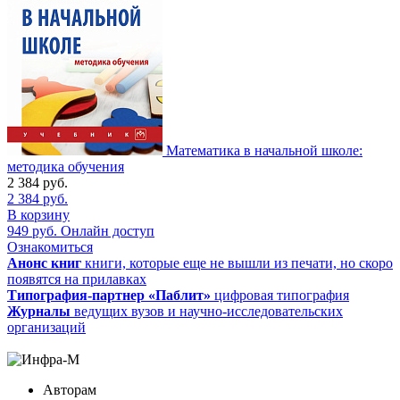
Математика в начальной школе:
методика обучения
2 384
руб.
2 384
руб.
В корзину
949
руб.
Онлайн доступ
Ознакомиться
Анонс книг
книги, которые еще не вышли из печати, но скоро
появятся на прилавках
Типография-партнер «Паблит»
цифровая типография
Журналы
ведущих вузов и научно-исследовательских
организаций
Авторам