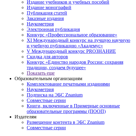
Издание учебников и учебных пособий
Издание монографий
Публикация статей
Заказные издания
Наукометрия
Электронная публикация
Конкурс «Профессиональное образование»
XI Международный конкурс на лучшую научную
и учебную публикацию «Академус»
V Международный конкурс PROЗНАНИЕ
Скидка для авторов
Конкурс «Единство народов России: сохраняя
традиции, создаем будущее»
Показать еще
Образовательным организациям
Комплектование печатными изданиями
Наукометрия
Подписка на ЭБС Znanium
Совместные серии
Книги, включенные в Примерные основные
образовательные программы (ПООП)
Издателям
Размещение контента в ЭБС Znanium
Совместные серии