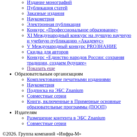
Издание монографий
Публикация статей
Заказные издания
Наукометрия
Электронная публикация
Конкурс «Профессиональное образование»
XI Международный конкурс на лучшую научную
и учебную публикацию «Академус»
V Международный конкурс PROЗНАНИЕ
Скидка для авторов
Конкурс «Единство народов России: сохраняя
традиции, создаем будущее»
Показать еще
Образовательным организациям
Комплектование печатными изданиями
Наукометрия
Подписка на ЭБС Znanium
Совместные серии
Книги, включенные в Примерные основные
образовательные программы (ПООП)
Издателям
Размещение контента в ЭБС Znanium
Совместные серии
©2026. Группа компаний «Инфра-М»