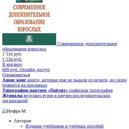
Современное дополнительное
образование взрослых
1 534
руб.
1 534
руб.
В корзину
609
руб.
Онлайн доступ
Ознакомиться
Анонс книг
книги, которые еще не вышли из печати, но скоро
появятся на прилавках
Типография-партнер «Паблит»
цифровая типография
Журналы
ведущих вузов и научно-исследовательских
организаций
Авторам
Издание учебников и учебных пособий