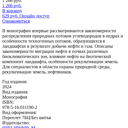
1 266
руб.
1 266
руб.
В корзину
629
руб.
Онлайн доступ
Ознакомиться
В монографии впервые рассматриваются закономерности
распределения природных потоков углеводородов в недрах и
особенности техногенных потоков, образующихся в
ландшафтах в результате добычи нефти и газа. Описаны
закономерности миграции нефти в почвах различных
биоклиматических зон, влияние нефти на биотический
компонент ландшафта, особенности рекультивации земель.
Для специалистов в области охраны природной среды,
рекультивации земель, нефтяников.
Год издания:
2024
Вид издания:
Монография
ISBN:
978-5-16-011190-2
Вид оформления:
Переплет 7БЦ/Без шитья
Издательство:
НИЦ ИНФРА-М