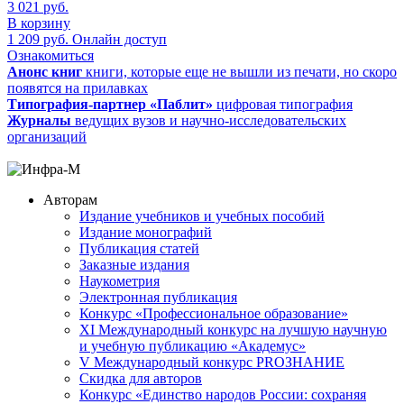
3 021
руб.
В корзину
1 209
руб.
Онлайн доступ
Ознакомиться
Анонс книг
книги, которые еще не вышли из печати, но скоро
появятся на прилавках
Типография-партнер «Паблит»
цифровая типография
Журналы
ведущих вузов и научно-исследовательских
организаций
Авторам
Издание учебников и учебных пособий
Издание монографий
Публикация статей
Заказные издания
Наукометрия
Электронная публикация
Конкурс «Профессиональное образование»
XI Международный конкурс на лучшую научную
и учебную публикацию «Академус»
V Международный конкурс PROЗНАНИЕ
Скидка для авторов
Конкурс «Единство народов России: сохраняя