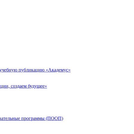
 учебную публикацию «Академус»
ции, создаем будущее»
овательные программы (ПООП)