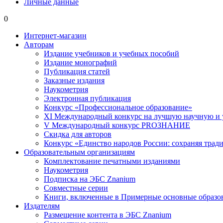
Личные данные
0
Интернет-магазин
Авторам
Издание учебников и учебных пособий
Издание монографий
Публикация статей
Заказные издания
Наукометрия
Электронная публикация
Конкурс «Профессиональное образование»
XI Международный конкурс на лучшую научную и
V Международный конкурс PROЗНАНИЕ
Скидка для авторов
Конкурс «Единство народов России: сохраняя тради
Образовательным организациям
Комплектование печатными изданиями
Наукометрия
Подписка на ЭБС Znanium
Совместные серии
Книги, включенные в Примерные основные образ
Издателям
Размещение контента в ЭБС Znanium