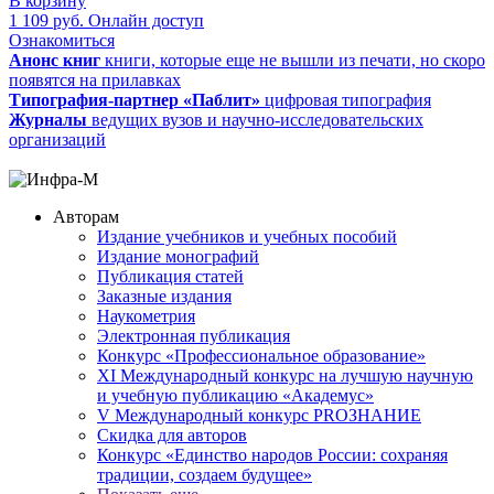
В корзину
1 109
руб.
Онлайн доступ
Ознакомиться
Анонс книг
книги, которые еще не вышли из печати, но скоро
появятся на прилавках
Типография-партнер «Паблит»
цифровая типография
Журналы
ведущих вузов и научно-исследовательских
организаций
Авторам
Издание учебников и учебных пособий
Издание монографий
Публикация статей
Заказные издания
Наукометрия
Электронная публикация
Конкурс «Профессиональное образование»
XI Международный конкурс на лучшую научную
и учебную публикацию «Академус»
V Международный конкурс PROЗНАНИЕ
Скидка для авторов
Конкурс «Единство народов России: сохраняя
традиции, создаем будущее»