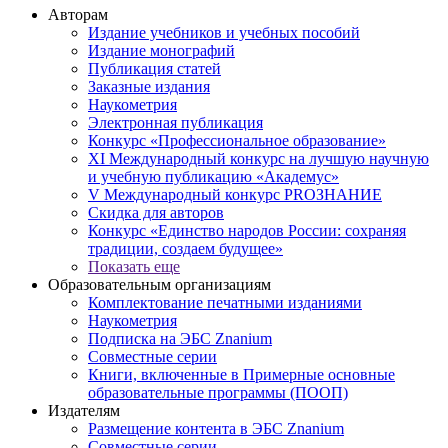
Авторам
Издание учебников и учебных пособий
Издание монографий
Публикация статей
Заказные издания
Наукометрия
Электронная публикация
Конкурс «Профессиональное образование»
XI Международный конкурс на лучшую научную
и учебную публикацию «Академус»
V Международный конкурс PROЗНАНИЕ
Скидка для авторов
Конкурс «Единство народов России: сохраняя
традиции, создаем будущее»
Показать еще
Образовательным организациям
Комплектование печатными изданиями
Наукометрия
Подписка на ЭБС Znanium
Совместные серии
Книги, включенные в Примерные основные
образовательные программы (ПООП)
Издателям
Размещение контента в ЭБС Znanium
Совместные серии