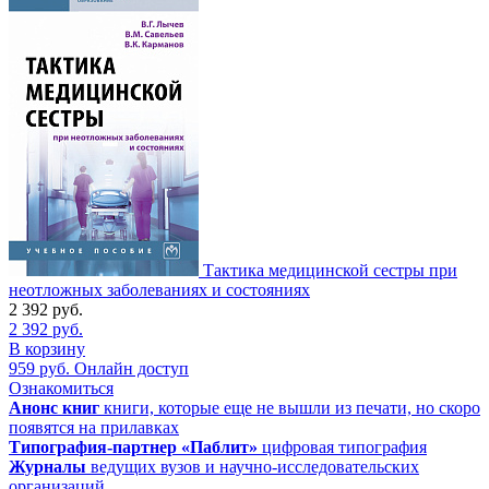
Тактика медицинской сестры при
неотложных заболеваниях и состояниях
2 392
руб.
2 392
руб.
В корзину
959
руб.
Онлайн доступ
Ознакомиться
Анонс книг
книги, которые еще не вышли из печати, но скоро
появятся на прилавках
Типография-партнер «Паблит»
цифровая типография
Журналы
ведущих вузов и научно-исследовательских
организаций