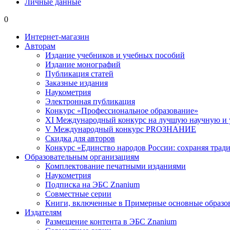
Личные данные
0
Интернет-магазин
Авторам
Издание учебников и учебных пособий
Издание монографий
Публикация статей
Заказные издания
Наукометрия
Электронная публикация
Конкурс «Профессиональное образование»
XI Международный конкурс на лучшую научную и
V Международный конкурс PROЗНАНИЕ
Скидка для авторов
Конкурс «Единство народов России: сохраняя тради
Образовательным организациям
Комплектование печатными изданиями
Наукометрия
Подписка на ЭБС Znanium
Совместные серии
Книги, включенные в Примерные основные образ
Издателям
Размещение контента в ЭБС Znanium