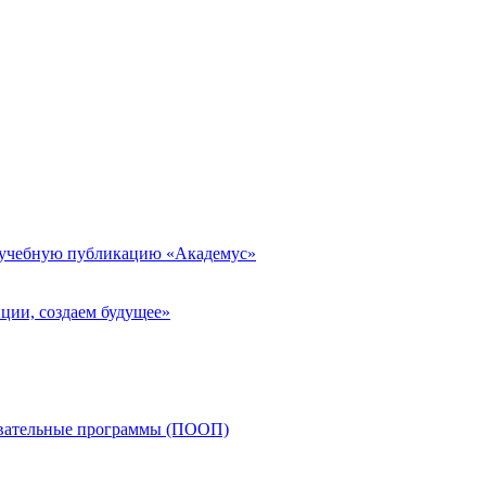
 учебную публикацию «Академус»
ции, создаем будущее»
овательные программы (ПООП)