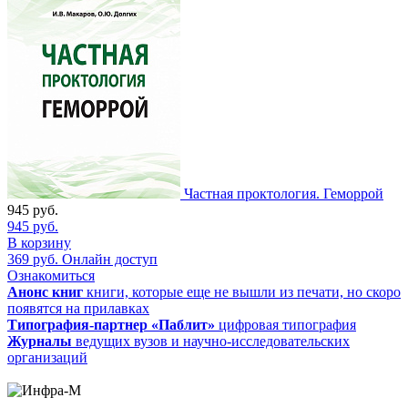
Частная проктология. Геморрой
945
руб.
945
руб.
В корзину
369
руб.
Онлайн доступ
Ознакомиться
Анонс книг
книги, которые еще не вышли из печати, но скоро
появятся на прилавках
Типография-партнер «Паблит»
цифровая типография
Журналы
ведущих вузов и научно-исследовательских
организаций