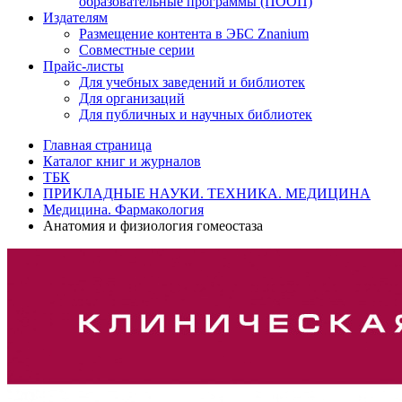
образовательные программы (ПООП)
Издателям
Размещение контента в ЭБС Znanium
Совместные серии
Прайс-листы
Для учебных заведений и библиотек
Для организаций
Для публичных и научных библиотек
Главная страница
Каталог книг и журналов
ТБК
ПРИКЛАДНЫЕ НАУКИ. ТЕХНИКА. МЕДИЦИНА
Медицина. Фармакология
Анатомия и физиология гомеостаза