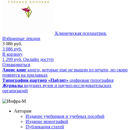
Клиническая психиатрия.
Избранные лекции
3 086
руб.
3 086
руб.
В корзину
1 299
руб.
Онлайн доступ
Ознакомиться
Анонс книг
книги, которые еще не вышли из печати, но скоро
появятся на прилавках
Типография-партнер «Паблит»
цифровая типография
Журналы
ведущих вузов и научно-исследовательских
организаций
Авторам
Издание учебников и учебных пособий
Издание монографий
Публикация статей