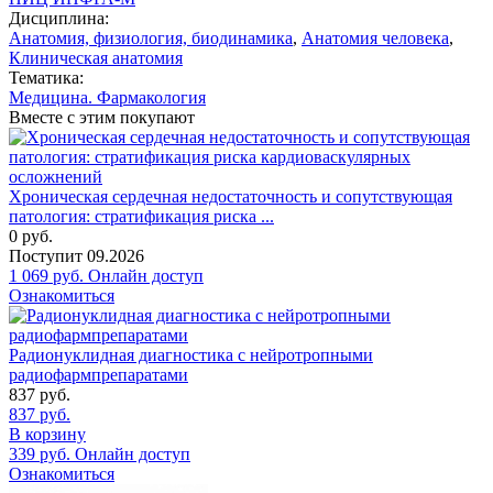
Дисциплина:
Анатомия, физиология, биодинамика
,
Анатомия человека
,
Клиническая анатомия
Тематика:
Медицина. Фармакология
Вместе с этим покупают
Хроническая сердечная недостаточность и сопутствующая
патология: стратификация риска ...
0
руб.
Поступит
09.2026
1 069
руб.
Онлайн доступ
Ознакомиться
Радионуклидная диагностика с нейротропными
радиофармпрепаратами
837
руб.
837
руб.
В корзину
339
руб.
Онлайн доступ
Ознакомиться