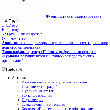
Журналистика и редактирование
1 417
руб.
1 417
руб.
В корзину
529
руб.
Онлайн доступ
Ознакомиться
Анонс книг
книги, которые еще не вышли из печати, но скоро
появятся на прилавках
Типография-партнер «Паблит»
цифровая типография
Журналы
ведущих вузов и научно-исследовательских
организаций
Авторам
Издание учебников и учебных пособий
Издание монографий
Публикация статей
Заказные издания
Наукометрия
Электронная публикация
Конкурс «Профессиональное образование»