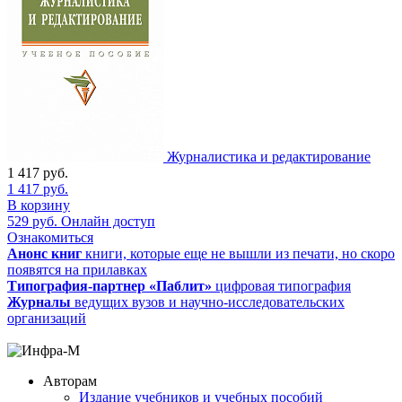
Журналистика и редактирование
1 417
руб.
1 417
руб.
В корзину
529
руб.
Онлайн доступ
Ознакомиться
Анонс книг
книги, которые еще не вышли из печати, но скоро
появятся на прилавках
Типография-партнер «Паблит»
цифровая типография
Журналы
ведущих вузов и научно-исследовательских
организаций
Авторам
Издание учебников и учебных пособий