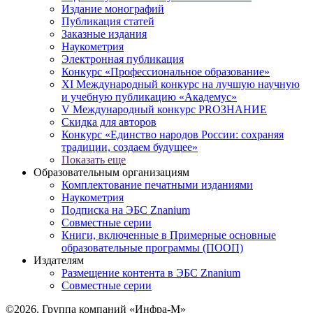
Издание монографий
Публикация статей
Заказные издания
Наукометрия
Электронная публикация
Конкурс «Профессиональное образование»
XI Международный конкурс на лучшую научную
и учебную публикацию «Академус»
V Международный конкурс PROЗНАНИЕ
Скидка для авторов
Конкурс «Единство народов России: сохраняя
традиции, создаем будущее»
Показать еще
Образовательным организациям
Комплектование печатными изданиями
Наукометрия
Подписка на ЭБС Znanium
Совместные серии
Книги, включенные в Примерные основные
образовательные программы (ПООП)
Издателям
Размещение контента в ЭБС Znanium
Совместные серии
©2026. Группа компаний «Инфра-М»