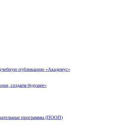
 учебную публикацию «Академус»
ции, создаем будущее»
овательные программы (ПООП)