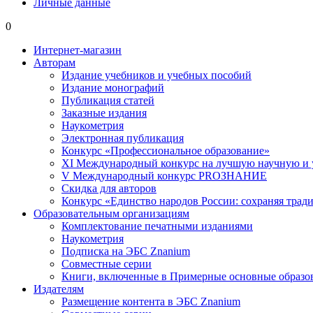
Личные данные
0
Интернет-магазин
Авторам
Издание учебников и учебных пособий
Издание монографий
Публикация статей
Заказные издания
Наукометрия
Электронная публикация
Конкурс «Профессиональное образование»
XI Международный конкурс на лучшую научную и
V Международный конкурс PROЗНАНИЕ
Скидка для авторов
Конкурс «Единство народов России: сохраняя тради
Образовательным организациям
Комплектование печатными изданиями
Наукометрия
Подписка на ЭБС Znanium
Совместные серии
Книги, включенные в Примерные основные образ
Издателям
Размещение контента в ЭБС Znanium