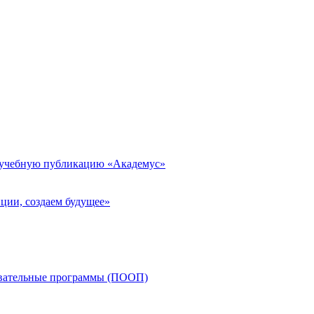
 учебную публикацию «Академус»
ции, создаем будущее»
овательные программы (ПООП)