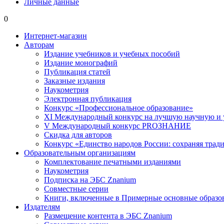
Личные данные
0
Интернет-магазин
Авторам
Издание учебников и учебных пособий
Издание монографий
Публикация статей
Заказные издания
Наукометрия
Электронная публикация
Конкурс «Профессиональное образование»
XI Международный конкурс на лучшую научную и
V Международный конкурс PROЗНАНИЕ
Скидка для авторов
Конкурс «Единство народов России: сохраняя тради
Образовательным организациям
Комплектование печатными изданиями
Наукометрия
Подписка на ЭБС Znanium
Совместные серии
Книги, включенные в Примерные основные образ
Издателям
Размещение контента в ЭБС Znanium