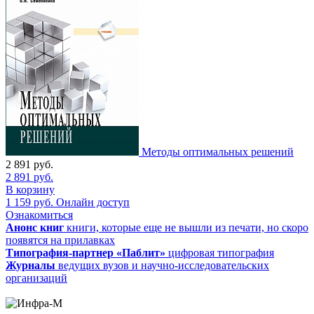
Методы оптимальных решений
2 891
руб.
2 891
руб.
В корзину
1 159
руб.
Онлайн доступ
Ознакомиться
Анонс книг
книги, которые еще не вышли из печати, но скоро
появятся на прилавках
Типография-партнер «Паблит»
цифровая типография
Журналы
ведущих вузов и научно-исследовательских
организаций