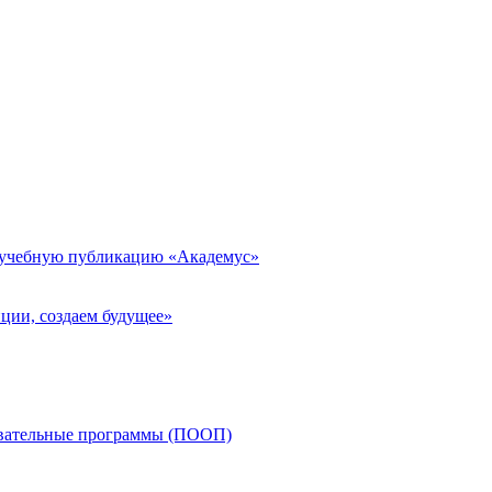
 учебную публикацию «Академус»
ции, создаем будущее»
овательные программы (ПООП)