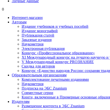
Личные данные
0
Интернет-магазин
Авторам
Издание учебников и учебных пособий
Издание монографий
Публикация статей
Заказные издания
Наукометрия
Электронная публикация
Конкурс «Профессиональное образование»
XI Международный конкурс на лучшую научную и
V Международный конкурс PROЗНАНИЕ
Скидка для авторов
Конкурс «Единство народов России: сохраняя тради
Образовательным организациям
Комплектование печатными изданиями
Наукометрия
Подписка на ЭБС Znanium
Совместные серии
Книги, включенные в Примерные основные образ
Издателям
Размещение контента в ЭБС Znanium