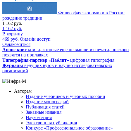
Философия экономики в России:
рождение традиции
1 162
руб.
1 162
руб.
В корзину
469
руб.
Онлайн доступ
Ознакомиться
Анонс книг
книги, которые еще не вышли из печати, но скоро
появятся на прилавках
Типография-партнер «Паблит»
цифровая типография
Журналы
ведущих вузов и научно-исследовательских
организаций
Авторам
Издание учебников и учебных пособий
Издание монографий
Публикация статей
Заказные издания
Наукометрия
Электронная публикация
Конкурс «Профессиональное образование»