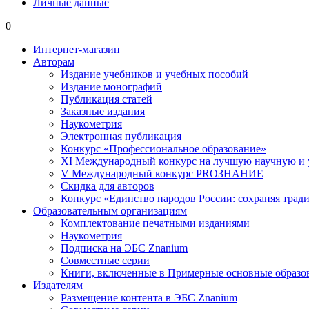
Личные данные
0
Интернет-магазин
Авторам
Издание учебников и учебных пособий
Издание монографий
Публикация статей
Заказные издания
Наукометрия
Электронная публикация
Конкурс «Профессиональное образование»
XI Международный конкурс на лучшую научную и
V Международный конкурс PROЗНАНИЕ
Скидка для авторов
Конкурс «Единство народов России: сохраняя тради
Образовательным организациям
Комплектование печатными изданиями
Наукометрия
Подписка на ЭБС Znanium
Совместные серии
Книги, включенные в Примерные основные образ
Издателям
Размещение контента в ЭБС Znanium