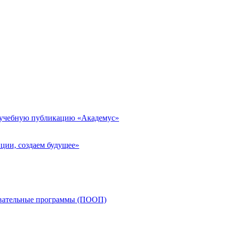
 учебную публикацию «Академус»
ции, создаем будущее»
овательные программы (ПООП)