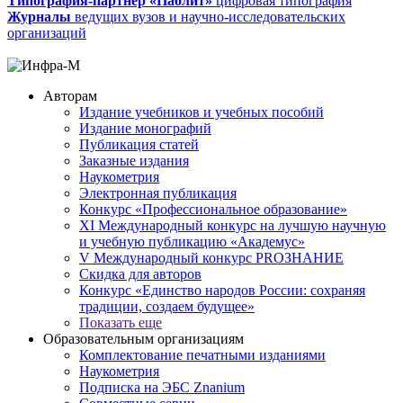
Типография-партнер «Паблит»
цифровая типография
Журналы
ведущих вузов и научно-исследовательских
организаций
Авторам
Издание учебников и учебных пособий
Издание монографий
Публикация статей
Заказные издания
Наукометрия
Электронная публикация
Конкурс «Профессиональное образование»
XI Международный конкурс на лучшую научную
и учебную публикацию «Академус»
V Международный конкурс PROЗНАНИЕ
Скидка для авторов
Конкурс «Единство народов России: сохраняя
традиции, создаем будущее»
Показать еще
Образовательным организациям
Комплектование печатными изданиями
Наукометрия
Подписка на ЭБС Znanium