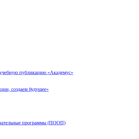
 учебную публикацию «Академус»
ции, создаем будущее»
овательные программы (ПООП)