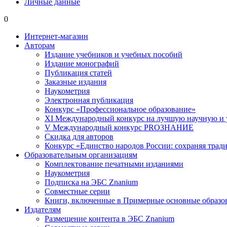
Личные данные
0
Интернет-магазин
Авторам
Издание учебников и учебных пособий
Издание монографий
Публикация статей
Заказные издания
Наукометрия
Электронная публикация
Конкурс «Профессиональное образование»
XI Международный конкурс на лучшую научную и
V Международный конкурс PROЗНАНИЕ
Скидка для авторов
Конкурс «Единство народов России: сохраняя тради
Образовательным организациям
Комплектование печатными изданиями
Наукометрия
Подписка на ЭБС Znanium
Совместные серии
Книги, включенные в Примерные основные образ
Издателям
Размещение контента в ЭБС Znanium