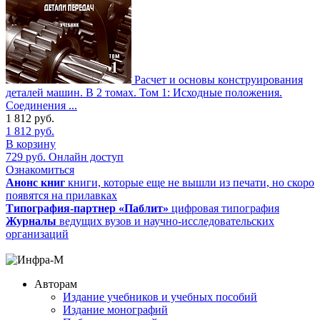
Расчет и основы конструирования
деталей машин. В 2 томах. Том 1: Исходные положения.
Соединения ...
1 812
руб.
1 812
руб.
В корзину
729
руб.
Онлайн доступ
Ознакомиться
Анонс книг
книги, которые еще не вышли из печати, но скоро
появятся на прилавках
Типография-партнер «Паблит»
цифровая типография
Журналы
ведущих вузов и научно-исследовательских
организаций
Авторам
Издание учебников и учебных пособий
Издание монографий