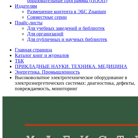
образовательные программы (ПООП)
Издателям
Размещение контента в ЭБС Znanium
Совместные серии
Прайс-листы
Для учебных заведений и библиотек
Для организаций
Для публичных и научных библиотек
Главная страница
Каталог книг и журналов
ТБК
ПРИКЛАДНЫЕ НАУКИ. ТЕХНИКА. МЕДИЦИНА
Энергетика. Промышленность
Высоковольтное электротехническое оборудование в
электроэнергетических системах: диагностика, дефекты,
повреждаемость, мониторинг