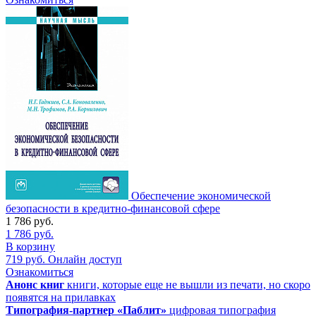
Обеспечение экономической
безопасности в кредитно-финансовой сфере
1 786
руб.
1 786
руб.
В корзину
719
руб.
Онлайн доступ
Ознакомиться
Анонс книг
книги, которые еще не вышли из печати, но скоро
появятся на прилавках
Типография-партнер «Паблит»
цифровая типография