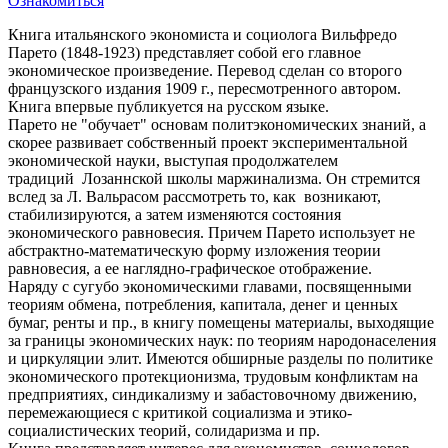
Ознакомиться
Книга итальянского экономиста и социолога Вильфредо
Парето (1848-1923) представляет собой его главное
экономическое произведение. Перевод сделан со второго
французского издания 1909 г., пересмотренного автором.
Книга впервые публикуется на русском языке.
Парето не "обучает" основам политэкономических знаний, а
скорее развивает собственный проект экспериментальной
экономической науки, выступая продолжателем
традиций Лозаннской школы маржинализма. Он стремится
вслед за Л. Вальрасом рассмотреть то, как возникают,
стабилизируются, а затем изменяются состояния
экономического равновесия. Причем Парето использует не
абстрактно-математическую форму изложения теории
равновесия, а ее наглядно-графическое отображение.
Наряду с сугубо экономическими главами, посвященными
теориям обмена, потребления, капитала, денег и ценных
бумаг, ренты и пр., в книгу помещены материалы, выходящие
за границы экономических наук: по теориям народонаселения
и циркуляции элит. Имеются обширные разделы по политике
экономического протекционизма, трудовым конфликтам на
предприятиях, синдикализму и забастовочному движению,
перемежающиеся с критикой социализма и этико-
социалистических теорий, солидаризма и пр.