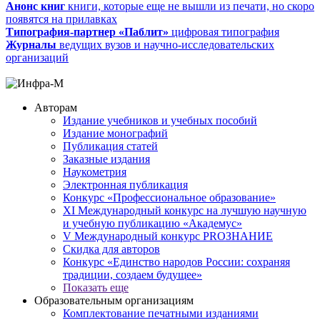
Анонс книг
книги, которые еще не вышли из печати, но скоро
появятся на прилавках
Типография-партнер «Паблит»
цифровая типография
Журналы
ведущих вузов и научно-исследовательских
организаций
Авторам
Издание учебников и учебных пособий
Издание монографий
Публикация статей
Заказные издания
Наукометрия
Электронная публикация
Конкурс «Профессиональное образование»
XI Международный конкурс на лучшую научную
и учебную публикацию «Академус»
V Международный конкурс PROЗНАНИЕ
Скидка для авторов
Конкурс «Единство народов России: сохраняя
традиции, создаем будущее»
Показать еще
Образовательным организациям
Комплектование печатными изданиями