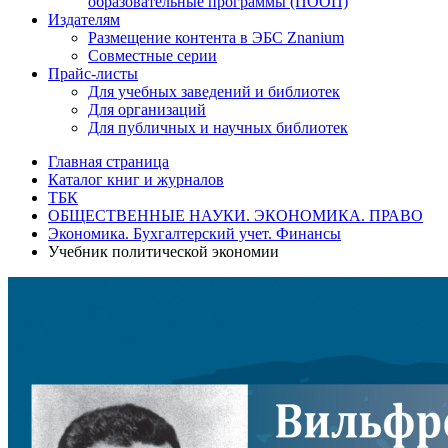
образовательные программы (ПООП)
Издателям
Размещение контента в ЭБС Znanium
Совместные серии
Прайс-листы
Для учебных заведений и библиотек
Для организаций
Для публичных и научных библиотек
Главная страница
Каталог книг и журналов
ТБК
ОБЩЕСТВЕННЫЕ НАУКИ. ЭКОНОМИКА. ПРАВО
Экономика. Бухгалтерский учет. Финансы
Учебник политической экономии