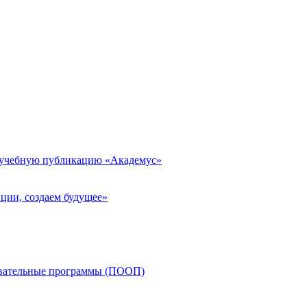
 учебную публикацию «Академус»
ции, создаем будущее»
овательные программы (ПООП)