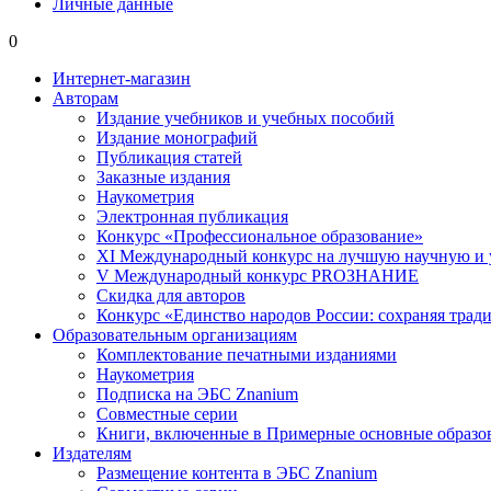
Личные данные
0
Интернет-магазин
Авторам
Издание учебников и учебных пособий
Издание монографий
Публикация статей
Заказные издания
Наукометрия
Электронная публикация
Конкурс «Профессиональное образование»
XI Международный конкурс на лучшую научную и
V Международный конкурс PROЗНАНИЕ
Скидка для авторов
Конкурс «Единство народов России: сохраняя тради
Образовательным организациям
Комплектование печатными изданиями
Наукометрия
Подписка на ЭБС Znanium
Совместные серии
Книги, включенные в Примерные основные образ
Издателям
Размещение контента в ЭБС Znanium