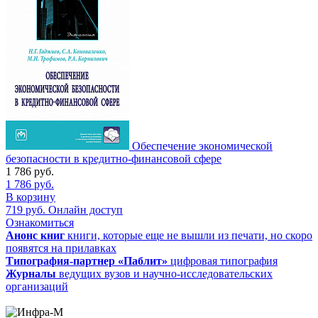
Обеспечение экономической
безопасности в кредитно-финансовой сфере
1 786
руб.
1 786
руб.
В корзину
719
руб.
Онлайн доступ
Ознакомиться
Анонс книг
книги, которые еще не вышли из печати, но скоро
появятся на прилавках
Типография-партнер «Паблит»
цифровая типография
Журналы
ведущих вузов и научно-исследовательских
организаций