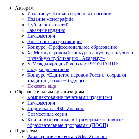
Авторам
Издание учебников и учебных пособий
Издание монографий
Публикация статей
Заказные издания
Наукометрия
Электронная публикация
Конкурс «Профессиональное образование»
XI Международный конкурс на лучшую научную
и учебную публикацию «Академус»
V Международный конкурс PROЗНАНИЕ
Скидка для авторов
Конкурс «Единство народов России: сохраняя
традиции, создаем будущее»
Показать еще
Образовательным организациям
Комплектование печатными изданиями
Наукометрия
Подписка на ЭБС Znanium
Совместные серии
Книги, включенные в Примерные основные
образовательные программы (ПООП)
Издателям
Размещение контента в ЭБС Znanium