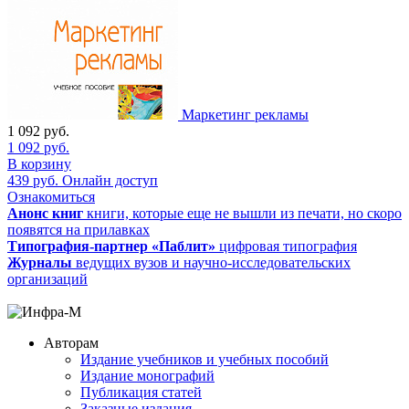
Маркетинг рекламы
1 092
руб.
1 092
руб.
В корзину
439
руб.
Онлайн доступ
Ознакомиться
Анонс книг
книги, которые еще не вышли из печати, но скоро
появятся на прилавках
Типография-партнер «Паблит»
цифровая типография
Журналы
ведущих вузов и научно-исследовательских
организаций
Авторам
Издание учебников и учебных пособий
Издание монографий
Публикация статей
Заказные издания