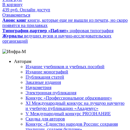
В корзину
439
руб.
Онлайн доступ
Ознакомиться
Анонс книг
книги, которые еще не вышли из печати, но скоро
появятся на прилавках
Типография-партнер «Паблит»
цифровая типография
Журналы
ведущих вузов и научно-исследовательских
организаций
Авторам
Издание учебников и учебных пособий
Издание монографий
Публикация статей
Заказные издания
Наукометрия
Электронная публикация
Конкурс «Профессиональное образование»
XI Международный конкурс на лучшую научную
и учебную публикацию «Академус»
V Международный конкурс PROЗНАНИЕ
Скидка для авторов
Конкурс «Единство народов России: сохраняя
традиции, создаем будущее»