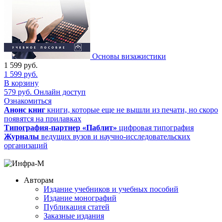
Основы визажистики
1 599
руб.
1 599
руб.
В корзину
579
руб.
Онлайн доступ
Ознакомиться
Анонс книг
книги, которые еще не вышли из печати, но скоро
появятся на прилавках
Типография-партнер «Паблит»
цифровая типография
Журналы
ведущих вузов и научно-исследовательских
организаций
Авторам
Издание учебников и учебных пособий
Издание монографий
Публикация статей
Заказные издания