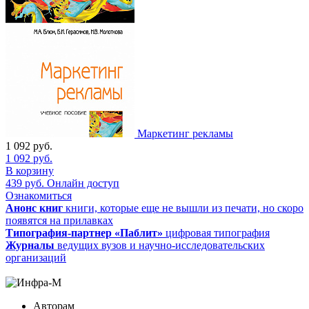
Маркетинг рекламы
1 092
руб.
1 092
руб.
В корзину
439
руб.
Онлайн доступ
Ознакомиться
Анонс книг
книги, которые еще не вышли из печати, но скоро
появятся на прилавках
Типография-партнер «Паблит»
цифровая типография
Журналы
ведущих вузов и научно-исследовательских
организаций
Авторам