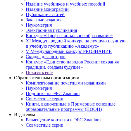
Издание учебников и учебных пособий
Издание монографий
Публикация статей
Заказные издания
Наукометрия
Электронная публикация
Конкурс «Профессиональное образование»
XI Международный конкурс на лучшую научную
и учебную публикацию «Академус»
V Международный конкурс PROЗНАНИЕ
Скидка для авторов
Конкурс «Единство народов России: сохраняя
традиции, создаем будущее»
Показать еще
Образовательным организациям
Комплектование печатными изданиями
Наукометрия
Подписка на ЭБС Znanium
Совместные серии
Книги, включенные в Примерные основные
образовательные программы (ПООП)
Издателям
Размещение контента в ЭБС Znanium
Совместные серии