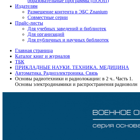
образовательные программы (ПООП)
Издателям
Размещение контента в ЭБС Znanium
Совместные серии
Прайс-листы
Для учебных заведений и библиотек
Для организаций
Для публичных и научных библиотек
Главная страница
Каталог книг и журналов
ТБК
ПРИКЛАДНЫЕ НАУКИ. ТЕХНИКА. МЕДИЦИНА
Автоматика. Радиоэлектроника. Связь
Основы радиотехники и радиолокации: в 2 ч.. Часть 1.
Основы электродинамики и распространения радиоволн