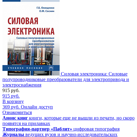
Силовая электроника: Силовые
полупроводниковые преобразователи для электропривода и
электроснабжения
915
руб.
915
руб.
В корзину
369
руб.
Онлайн доступ
Ознакомиться
Анонс книг
книги, которые еще не вышли из печати, но скоро
появятся на прилавках
Типография-партнер «Паблит»
цифровая типография
Журналы
ведущих вузов и научно-исследовательских