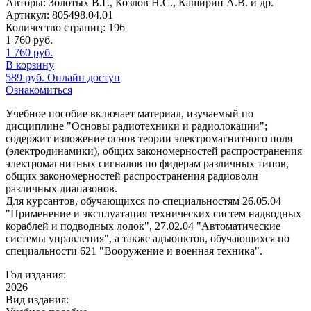
Авторы:
Золотых В.Г., Козлов Н.С., Каширин А.В. и др.
Артикул:
805498.04.01
Количество страниц:
196
1 760
руб.
1 760
руб.
В корзину
589
руб.
Онлайн доступ
Ознакомиться
Учебное пособие включает материал, изучаемый по
дисциплине "Основы радиотехники и радиолокации";
содержит изложение основ теории электромагнитного поля
(электродинамики), общих закономерностей распространения
электромагнитных сигналов по фидерам различных типов,
общих закономерностей распространения радиоволн
различных диапазонов.
Для курсантов, обучающихся по специальностям 26.05.04
"Применение и эксплуатация технических систем надводных
кораблей и подводных лодок", 27.02.04 "Автоматические
системы управления", а также адъюнктов, обучающихся по
специальности 621 "Вооружение и военная техника".
Год издания:
2026
Вид издания: