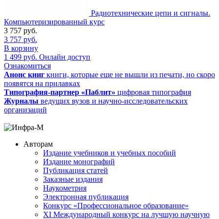
Радиотехнические цепи и сигналы.
Компьютеризированный курс
3 757
руб.
3 757
руб.
В корзину
1 499
руб.
Онлайн доступ
Ознакомиться
Анонс книг
книги, которые еще не вышли из печати, но скоро
появятся на прилавках
Типография-партнер «Паблит»
цифровая типография
Журналы
ведущих вузов и научно-исследовательских
организаций
Авторам
Издание учебников и учебных пособий
Издание монографий
Публикация статей
Заказные издания
Наукометрия
Электронная публикация
Конкурс «Профессиональное образование»
XI Международный конкурс на лучшую научную