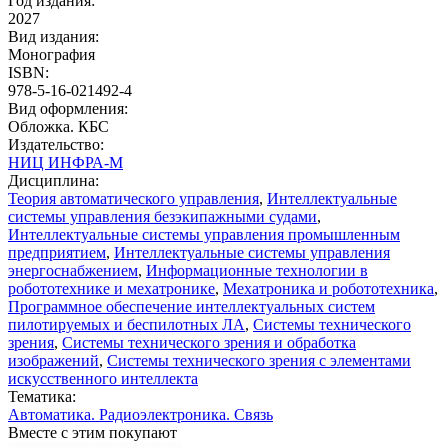
Год издания:
2027
Вид издания:
Монография
ISBN:
978-5-16-021492-4
Вид оформления:
Обложка. КБС
Издательство:
НИЦ ИНФРА-М
Дисциплина:
Теория автоматического управления
,
Интеллектуальные
системы управления безэкипажными судами
,
Интеллектуальные системы управления промышленным
предприятием
,
Интеллектуальные системы управления
энергоснабжением
,
Информационные технологии в
робототехнике и мехатронике
,
Мехатроника и робототехника
,
Программное обеспечение интеллектуальных систем
пилотируемых и беспилотных ЛА
,
Системы технического
зрения
,
Системы технического зрения и обработка
изображений
,
Системы технического зрения с элементами
искусственного интеллекта
Тематика:
Автоматика. Радиоэлектроника. Связь
Вместе с этим покупают