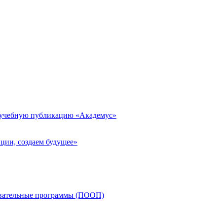
 учебную публикацию «Академус»
ции, создаем будущее»
овательные программы (ПООП)