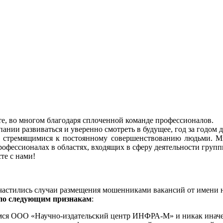
е, во многом благодаря сплоченной команде профессионалов.
ии развиваться и уверенно смотреть в будущее, год за годом д
 стремящимися к постоянному совершенствованию людьми. Мы
профессионалах в областях, входящих в сферу деятельности гр
те с нами!
участились случаи размещения мошенниками вакансий от имени н
по следующим признакам
:
мся ООО «Научно-издательский центр ИНФРА-М» и никак иначе