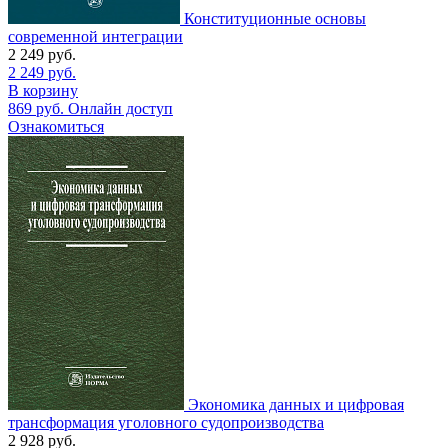
Конституционные основы
современной интеграции
2 249
руб.
2 249
руб.
В корзину
869
руб.
Онлайн доступ
Ознакомиться
Экономика данных и цифровая
трансформация уголовного судопроизводства
2 928
руб.