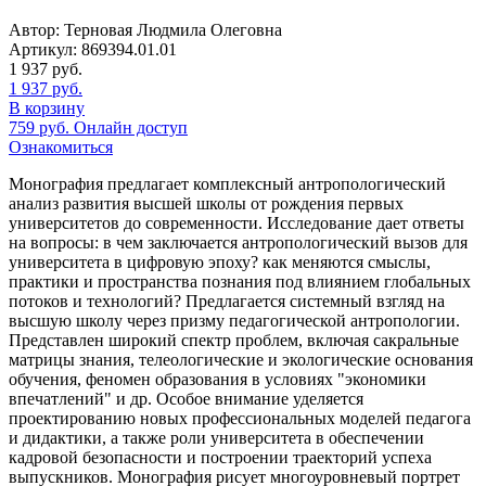
Автор: Терновая Людмила Олеговна
Артикул: 869394.01.01
1 937
руб.
1 937
руб.
В корзину
759
руб.
Онлайн доступ
Ознакомиться
Монография предлагает комплексный антропологический
анализ развития высшей школы от рождения первых
университетов до современности. Исследование дает ответы
на вопросы: в чем заключается антропологический вызов для
университета в цифровую эпоху? как меняются смыслы,
практики и пространства познания под влиянием глобальных
потоков и технологий? Предлагается системный взгляд на
высшую школу через призму педагогической антропологии.
Представлен широкий спектр проблем, включая сакральные
матрицы знания, телеологические и экологические основания
обучения, феномен образования в условиях "экономики
впечатлений" и др. Особое внимание уделяется
проектированию новых профессиональных моделей педагога
и дидактики, а также роли университета в обеспечении
кадровой безопасности и построении траекторий успеха
выпускников. Монография рисует многоуровневый портрет