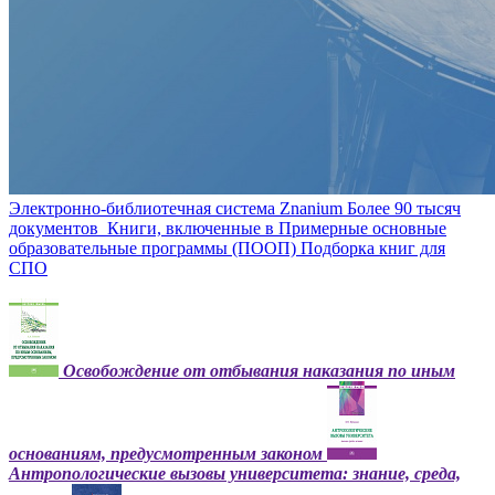
Электронно-библиотечная система Znanium
Более 90 тысяч
документов
Книги, включенные в Примерные основные
образовательные программы (ПООП)
Подборка книг для
СПО
Освобождение от отбывания наказания по иным
основаниям, предусмотренным законом
Антропологические вызовы университета: знание, среда,