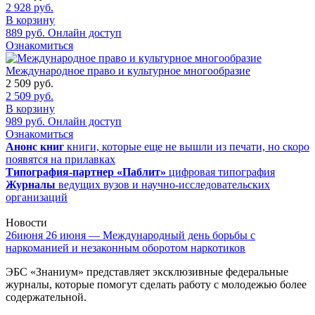
2 928
руб.
В корзину
889
руб.
Онлайн доступ
Ознакомиться
Международное право и культурное многообразие
2 509
руб.
2 509
руб.
В корзину
989
руб.
Онлайн доступ
Ознакомиться
Анонс книг
книги, которые еще не вышли из печати, но скоро
появятся на прилавках
Типография-партнер «Паблит»
цифровая типография
Журналы
ведущих вузов и научно-исследовательских
организаций
Новости
26
июня
26 июня — Международный день борьбы с
наркоманией и незаконным оборотом наркотиков
ЭБС «Знаниум» представляет эксклюзивные федеральные
журналы, которые помогут сделать работу с молодежью более
содержательной.