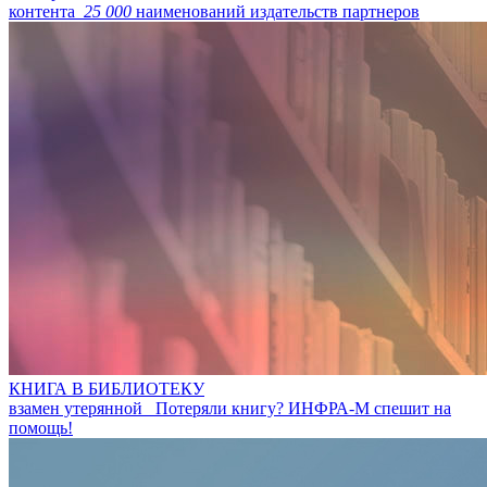
контента
25 000
наименований издательств партнеров
КНИГА В БИБЛИОТЕКУ
взамен утерянной
Потеряли книгу? ИНФРА-М спешит на
помощь!