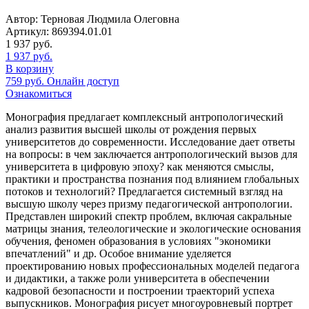
Автор: Терновая Людмила Олеговна
Артикул: 869394.01.01
1 937
руб.
1 937
руб.
В корзину
759
руб.
Онлайн доступ
Ознакомиться
Монография предлагает комплексный антропологический
анализ развития высшей школы от рождения первых
университетов до современности. Исследование дает ответы
на вопросы: в чем заключается антропологический вызов для
университета в цифровую эпоху? как меняются смыслы,
практики и пространства познания под влиянием глобальных
потоков и технологий? Предлагается системный взгляд на
высшую школу через призму педагогической антропологии.
Представлен широкий спектр проблем, включая сакральные
матрицы знания, телеологические и экологические основания
обучения, феномен образования в условиях "экономики
впечатлений" и др. Особое внимание уделяется
проектированию новых профессиональных моделей педагога
и дидактики, а также роли университета в обеспечении
кадровой безопасности и построении траекторий успеха
выпускников. Монография рисует многоуровневый портрет