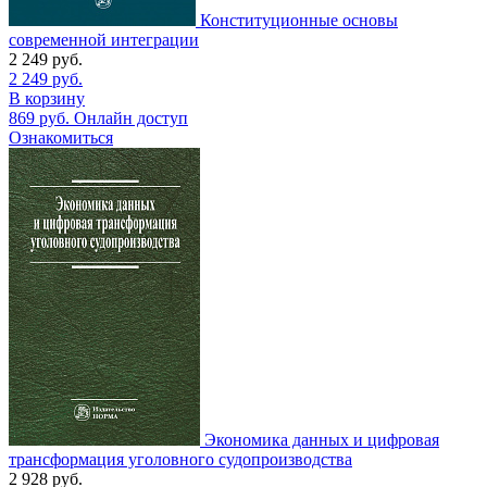
Конституционные основы
современной интеграции
2 249
руб.
2 249
руб.
В корзину
869
руб.
Онлайн доступ
Ознакомиться
Экономика данных и цифровая
трансформация уголовного судопроизводства
2 928
руб.