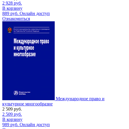
2 928
руб.
В корзину
889
руб.
Онлайн доступ
Ознакомиться
Международное право и
культурное многообразие
2 509
руб.
2 509
руб.
В корзину
989
руб.
Онлайн доступ