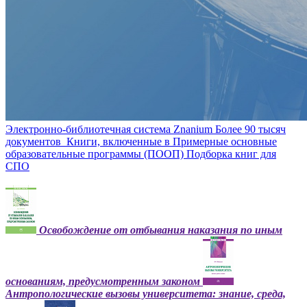
Электронно-библиотечная система Znanium
Более 90 тысяч
документов
Книги, включенные в Примерные основные
образовательные программы (ПООП)
Подборка книг для
СПО
Освобождение от отбывания наказания по иным
основаниям, предусмотренным законом
Антропологические вызовы университета: знание, среда,