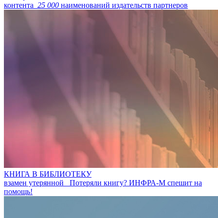
контента
25 000
наименований издательств партнеров
КНИГА В БИБЛИОТЕКУ
взамен утерянной
Потеряли книгу? ИНФРА-М спешит на
помощь!