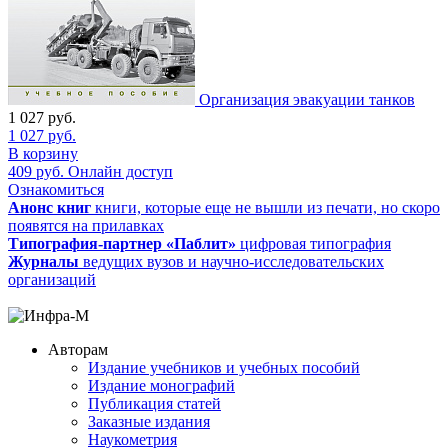
Организация эвакуации танков
1 027
руб.
1 027
руб.
В корзину
409
руб.
Онлайн доступ
Ознакомиться
Анонс книг
книги, которые еще не вышли из печати, но скоро
появятся на прилавках
Типография-партнер «Паблит»
цифровая типография
Журналы
ведущих вузов и научно-исследовательских
организаций
Авторам
Издание учебников и учебных пособий
Издание монографий
Публикация статей
Заказные издания
Наукометрия