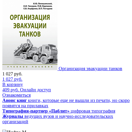
Организация эвакуации танков
1 027
руб.
1 027
руб.
В корзину
409
руб.
Онлайн доступ
Ознакомиться
Анонс книг
книги, которые еще не вышли из печати, но скоро
появятся на прилавках
Типография-партнер «Паблит»
цифровая типография
Журналы
ведущих вузов и научно-исследовательских
организаций