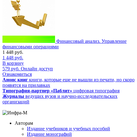
Финансовый анализ. Управление
финансовыми операциями
1 448
руб.
1 448
руб.
В корзину
579
руб.
Онлайн доступ
Ознакомиться
Анонс книг
книги, которые еще не вышли из печати, но скоро
появятся на прилавках
Типография-партнер «Паблит»
цифровая типография
Журналы
ведущих вузов и научно-исследовательских
организаций
Авторам
Издание учебников и учебных пособий
Издание монографий