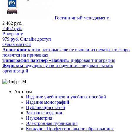
Гостиничный менеджмент
2 462
руб.
2 462
руб.
В корзину
979
руб.
Онлайн доступ
Ознакомиться
Анонс книг
книги, которые еще не вышли из печати, но скоро
появятся на прилавках
Типография-партнер «Паблит»
цифровая типография
Журналы
ведущих вузов и научно-исследовательских
организаций
Авторам
Издание учебников и учебных пособий
Издание монографий
Публикация статей
Заказные издания
Наукометрия
Электронная публикация
Конкурс «Профессиональное образование»