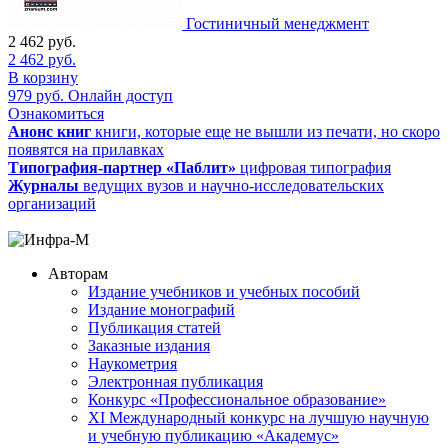
Гостиничный менеджмент
2 462
руб.
2 462
руб.
В корзину
979
руб.
Онлайн доступ
Ознакомиться
Анонс книг
книги, которые еще не вышли из печати, но скоро
появятся на прилавках
Типография-партнер «Паблит»
цифровая типография
Журналы
ведущих вузов и научно-исследовательских
организаций
Авторам
Издание учебников и учебных пособий
Издание монографий
Публикация статей
Заказные издания
Наукометрия
Электронная публикация
Конкурс «Профессиональное образование»
XI Международный конкурс на лучшую научную
и учебную публикацию «Академус»