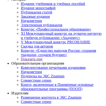
Издание учебников и учебных пособий
Издание монографий
Публикация статей
Заказные издания
Наукометрия
Электронная публикация
Конкурс «Профессиональное образование»
XI Международный конкурс на лучшую научную
и учебную публикацию «Академус»
V Международный конкурс PROЗНАНИЕ
Скидка для авторов
Конкурс «Единство народов России: сохраняя
традиции, создаем будущее»
Показать еще
Образовательным организациям
Комплектование печатными изданиями
Наукометрия
Подписка на ЭБС Znanium
Совместные серии
Книги, включенные в Примерные основные
образовательные программы (ПООП)
Издателям
Размещение контента в ЭБС Znanium
Совместные серии