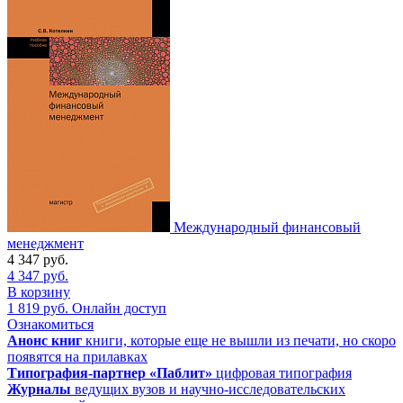
Международный финансовый
менеджмент
4 347
руб.
4 347
руб.
В корзину
1 819
руб.
Онлайн доступ
Ознакомиться
Анонс книг
книги, которые еще не вышли из печати, но скоро
появятся на прилавках
Типография-партнер «Паблит»
цифровая типография
Журналы
ведущих вузов и научно-исследовательских