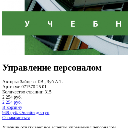
Управление персоналом
Авторы:
Зайцева Т.В., Зуб А.Т.
Артикул:
071570.25.01
Количество страниц:
315
2 254
руб.
2 254
руб.
В корзину
949
руб.
Онлайн доступ
Ознакомиться
Учебник охватывает все аспекты управления персоналом,