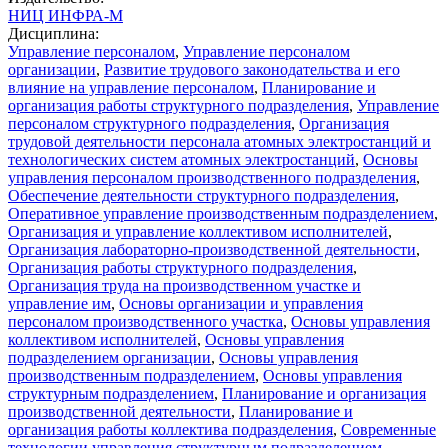
НИЦ ИНФРА-М
Дисциплина:
Управление персоналом
,
Управление персоналом
организации
,
Развитие трудового законодательства и его
влияние на управление персоналом
,
Планирование и
организация работы структурного подразделения
,
Управление
персоналом структурного подразделения
,
Организация
трудовой деятельности персонала атомных электростанций и
технологических систем атомных электростанций
,
Основы
управления персоналом производственного подразделения
,
Обеспечение деятельности структурного подразделения
,
Оперативное управление производственным подразделением
,
Организация и управление коллективом исполнителей
,
Организация лабораторно-производственной деятельности
,
Организация работы структурного подразделения
,
Организация труда на производственном участке и
управление им
,
Основы организации и управления
персоналом производственного участка
,
Основы управления
коллективом исполнителей
,
Основы управления
подразделением организации
,
Основы управления
производственным подразделением
,
Основы управления
структурным подразделением
,
Планирование и организация
производственной деятельности
,
Планирование и
организация работы коллектива подразделения
,
Современные
технологии управления структурным подразделением