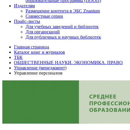
образовательные программы (ПООП)
Издателям
Размещение контента в ЭБС Znanium
Совместные серии
Прайс-листы
Для учебных заведений и библиотек
Для организаций
Для публичных и научных библиотек
Главная страница
Каталог книг и журналов
ТБК
ОБЩЕСТВЕННЫЕ НАУКИ. ЭКОНОМИКА. ПРАВО
Управление (менеджмент)
Управление персоналом