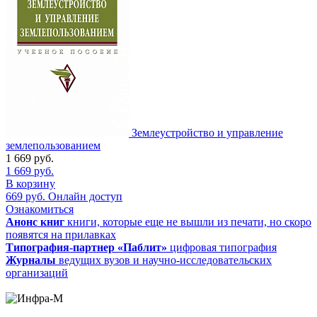
Землеустройство и управление
землепользованием
1 669
руб.
1 669
руб.
В корзину
669
руб.
Онлайн доступ
Ознакомиться
Анонс книг
книги, которые еще не вышли из печати, но скоро
появятся на прилавках
Типография-партнер «Паблит»
цифровая типография
Журналы
ведущих вузов и научно-исследовательских
организаций