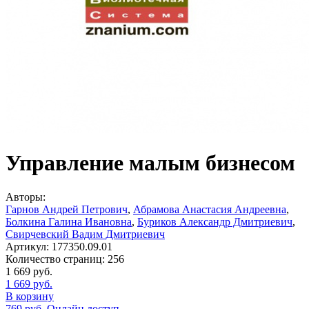
Управление малым бизнесом
Авторы:
Гарнов Андрей Петрович
,
Абрамова Анастасия Андреевна
,
Болкина Галина Ивановна
,
Буриков Александр Дмитриевич
,
Свирчевский Вадим Дмитриевич
Артикул:
177350.09.01
Количество страниц:
256
1 669
руб.
1 669
руб.
В корзину
769
руб.
Онлайн доступ