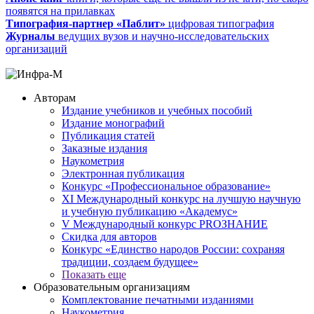
появятся на прилавках
Типография-партнер «Паблит»
цифровая типография
Журналы
ведущих вузов и научно-исследовательских
организаций
Авторам
Издание учебников и учебных пособий
Издание монографий
Публикация статей
Заказные издания
Наукометрия
Электронная публикация
Конкурс «Профессиональное образование»
XI Международный конкурс на лучшую научную
и учебную публикацию «Академус»
V Международный конкурс PROЗНАНИЕ
Скидка для авторов
Конкурс «Единство народов России: сохраняя
традиции, создаем будущее»
Показать еще
Образовательным организациям
Комплектование печатными изданиями
Наукометрия