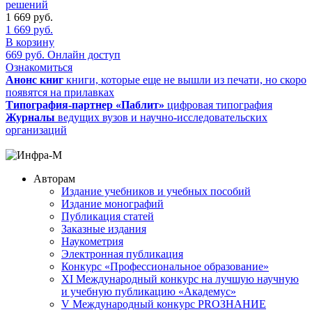
решений
1 669
руб.
1 669
руб.
В корзину
669
руб.
Онлайн доступ
Ознакомиться
Анонс книг
книги, которые еще не вышли из печати, но скоро
появятся на прилавках
Типография-партнер «Паблит»
цифровая типография
Журналы
ведущих вузов и научно-исследовательских
организаций
Авторам
Издание учебников и учебных пособий
Издание монографий
Публикация статей
Заказные издания
Наукометрия
Электронная публикация
Конкурс «Профессиональное образование»
XI Международный конкурс на лучшую научную
и учебную публикацию «Академус»
V Международный конкурс PROЗНАНИЕ