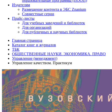
образовательные программы (ПООП)
Издателям
Размещение контента в ЭБС Znanium
Совместные серии
Прайс-листы
Для учебных заведений и библиотек
Для организаций
Для публичных и научных библиотек
Главная страница
Каталог книг и журналов
ТБК
ОБЩЕСТВЕННЫЕ НАУКИ. ЭКОНОМИКА. ПРАВО
Управление (менеджмент)
Управление качеством. Практикум