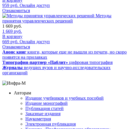
В корзину
959
руб.
Онлайн доступ
Ознакомиться
Методы
принятия управленческих решений
1 669
руб.
1 669
руб.
В корзину
669
руб.
Онлайн доступ
Ознакомиться
Анонс книг
книги, которые еще не вышли из печати, но скоро
появятся на прилавках
Типография-партнер «Паблит»
цифровая типография
Журналы
ведущих вузов и научно-исследовательских
организаций
Авторам
Издание учебников и учебных пособий
Издание монографий
Публикация статей
Заказные издания
Наукометрия
Электронная публикация