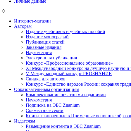
Личные данные
0
Интернет-магазин
Авторам
Издание учебников и учебных пособий
Издание монографий
Публикация статей
Заказные издания
Наукометрия
Электронная публикация
Конкурс «Профессиональное образование»
XI Международный конкурс на лучшую научную и
V Международный конкурс PROЗНАНИЕ
Скидка для авторов
Конкурс «Единство народов России: сохраняя тради
Образовательным организациям
Комплектование печатными изданиями
Наукометрия
Подписка на ЭБС Znanium
Совместные серии
Книги, включенные в Примерные основные образ
Издателям
Размещение контента в ЭБС Znanium