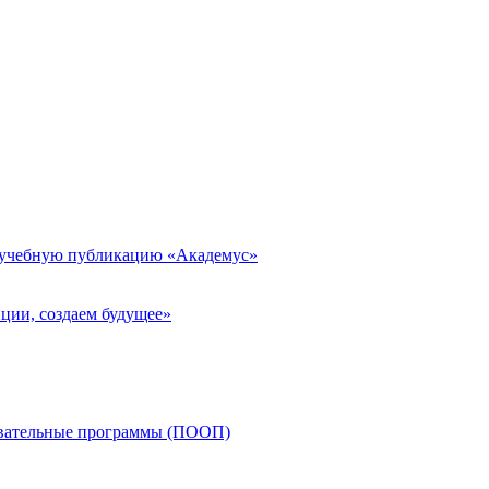
 учебную публикацию «Академус»
ции, создаем будущее»
овательные программы (ПООП)