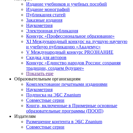
Издание учебников и учебных пособий
Издание монографий
Публикация статей
Заказные издания
Наукометрия
Электронная публикация
Конкурс «Профессиональное образование»
XI Международный конкурс на лучшую научную
и учебную публикацию «Академус»
V Международный конкурс PROЗНАНИЕ
Скидка для авторов
Конкурс «Единство народов России: сохраняя
традиции, создаем будущее»
Показать еще
Образовательным организациям
Комплектование печатными изданиями
Наукометрия
Подписка на ЭБС Znanium
Совместные серии
Книги, включенные в Примерные основные
образовательные программы (ПООП)
Издателям
Размещение контента в ЭБС Znanium
Совместные серии